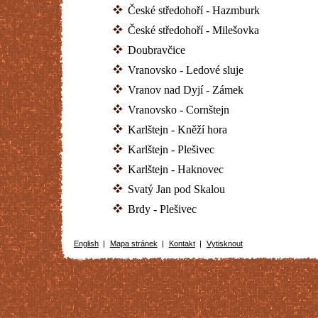
České středohoří - Hazmburk
České středohoří - Milešovka
Doubravčice
Vranovsko - Ledové sluje
Vranov nad Dyjí - Zámek
Vranovsko - Cornštejn
Karlštejn - Kněží hora
Karlštejn - Plešivec
Karlštejn - Haknovec
Svatý Jan pod Skalou
Brdy - Plešivec
English
|
Mapa stránek
|
Kontakt
|
Vytisknout